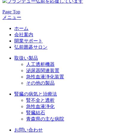
Page Top
メニュー
ホーム
会社案内
開業サポート
弘前囲碁サロン
取扱い製品
人工透析機器
泌尿器関連装置
急性血液浄化装置
その他の製品
腎臓の病気と治療法
腎不全と透析
急性血液浄化
腎臓結石
青森県の主な病院
お問い合わせ