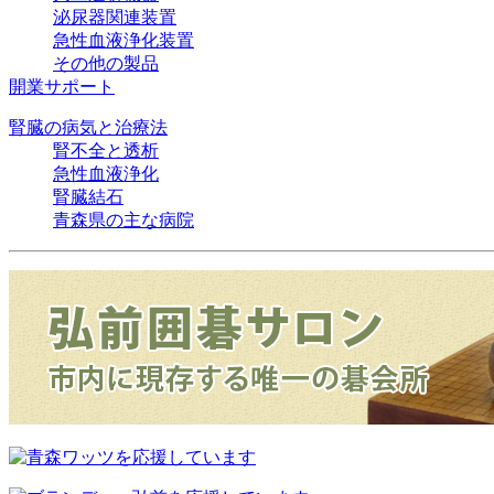
泌尿器関連装置
急性血液浄化装置
その他の製品
開業サポート
腎臓の病気と治療法
腎不全と透析
急性血液浄化
腎臓結石
青森県の主な病院